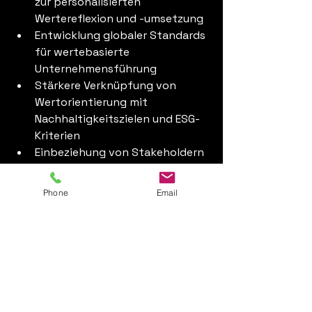
zur personalisierten 
Wertereflexion und -umsetzung
Entwicklung globaler Standards 
für wertebasierte 
Unternehmensführung
Stärkere Verknüpfung von 
Wertorientierung mit 
Nachhaltigkeitszielen und ESG-
Kriterien
Einbeziehung von Stakeholdern 
ausserhalb des Unternehmens 
in den Wertediskurs
Phone
Email
Wertorientiertes Coaching bietet 
Unternehmen einen 
vielversprechenden Weg, um in einer 
komplexen und sich schnell 
verändernden Geschäftswelt 
erfolgreich zu navigieren. Es 